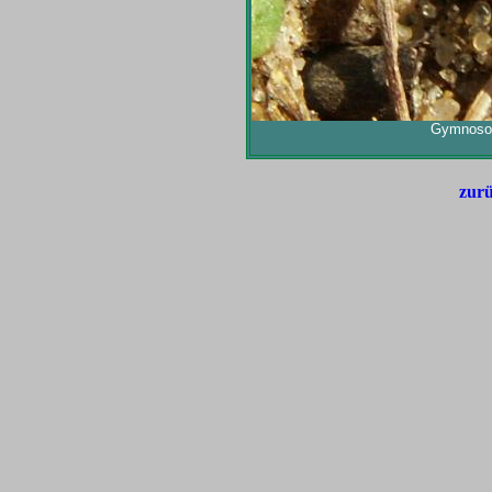
Gymnosom
zurü