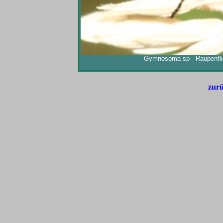
Gymnosoma sp - Raupenfli
zurü