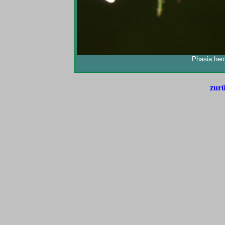
Phasia hem
zurü