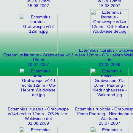
w12a 12mm
w12b 12mm
15.08.2007
15.08.2007
Ectemnius lituratus - Grabw
Ectemnius lituratus - Grabwespe w13
w14a 12mm - OS-Hellern Wal
12mm
det
10.07.2007
01.08.2009
Ectemnius lituratus - Grabwespe
Ectemnius rubicola - Grabwes
w14d rechts 12mm - OS-Hellern
10mm Paarung - Niedringhaus
Waldwiese det
Waldrand
01.08.2009
25.07.2007