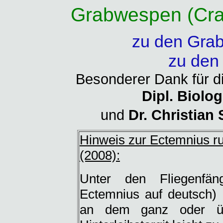
Grabwespen (Cra
zu den Gra
zu den
Besonderer Dank für d
Dipl. Biolo
und
Dr. Christian
Hinweis zur Ectemnius r
(2008):
Unter den Fliegenfän
Ectemnius auf deutsch) 
an dem ganz oder übe