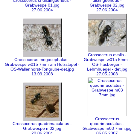
Crossocerus cf distinguendus -
distinguendus -
Grabwespe 01.jpg
Grabwespe 02.jpg
27.06.2004
27.06.2004
Crossocerus ovalis -
Crossocerus megacephalus -
Grabwespe w01a 5mm -
Grabwespe w01b 7mm am Holzstapel -
OS-Hasbergen-
OS-Wallenhorst-Tongrube-det.jpg
Lehmhuegel - det.jpg
13.09.2008
27.05.2008
Crossocerus
Crossocerus quadrimaculatus -
quadrimaculatus -
Grabwespe m02.jpg
Grabwespe m03 7mm.jpg
20.06.2004
06.05.2007