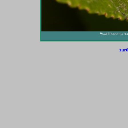
Acanthosoma hae
zurü