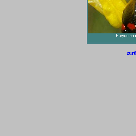
Eurydema o
zurü