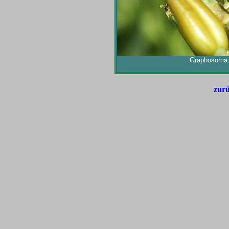
Graphosoma l
zurü