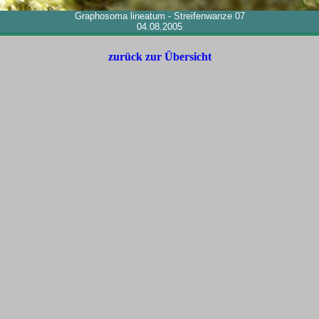
Graphosoma lineatum - Streifenwanze 07
04.08.2005
zurück zur Übersicht