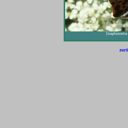
Graphosoma l
zurü