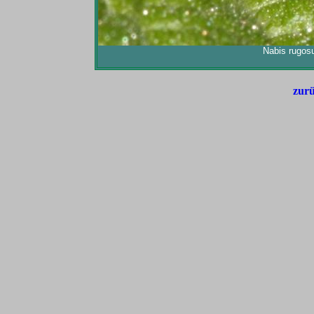
Nabis rugosu
zurü