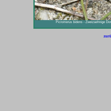
Picromerus bidens - Zweizaehnige Dorn
zurü