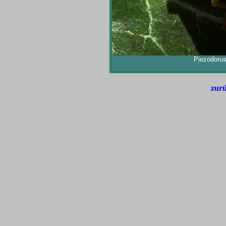
Piezodoru
zurü