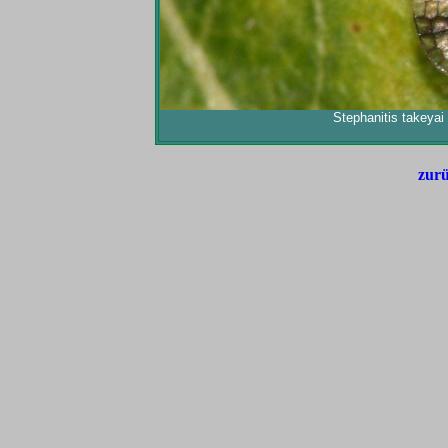
Stephanitis takey
zurü