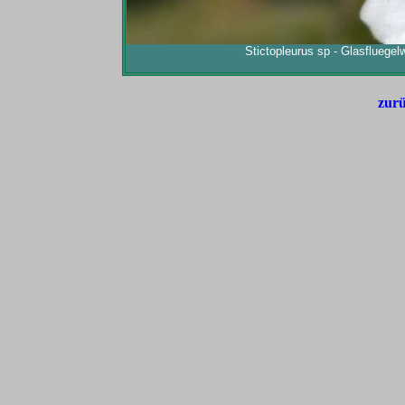
Stictopleurus sp - Glasflueg
zurü