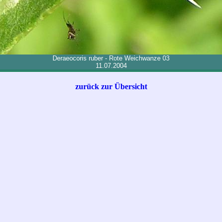
Deraeocoris ruber - Rote Weichwanze 03
11.07.2004
zurück zur Übersicht