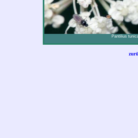
Pantilius tun
zurü