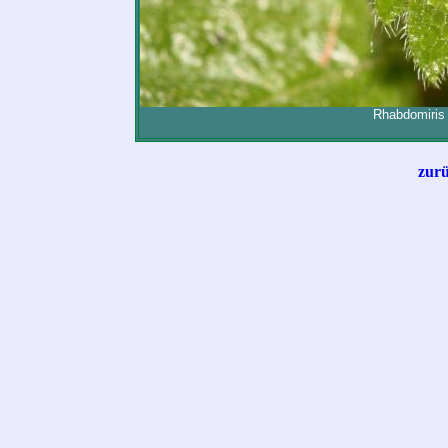
Rhabdomiris 
zurü