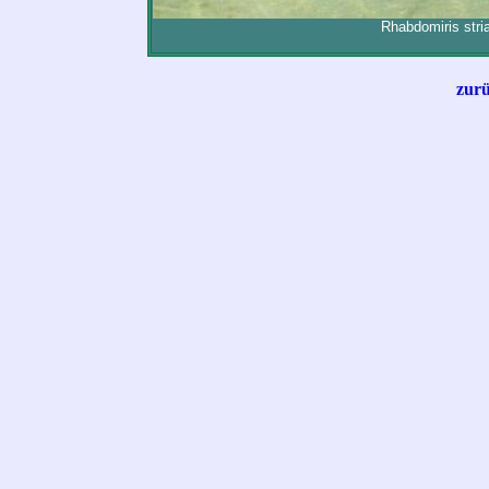
Rhabdomiris stri
zurü