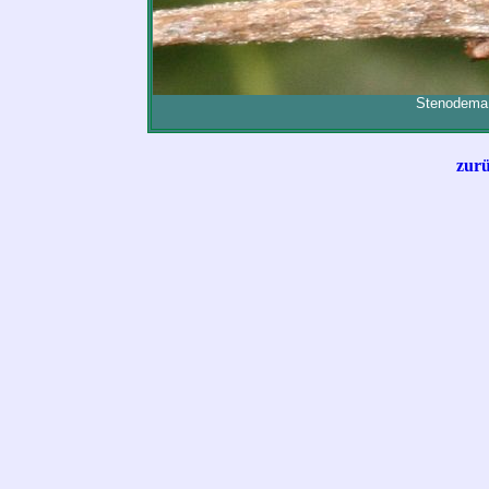
Stenodema 
zurü