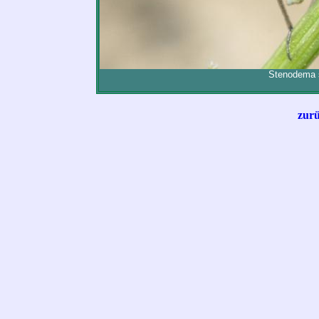
Stenodema 
zurü