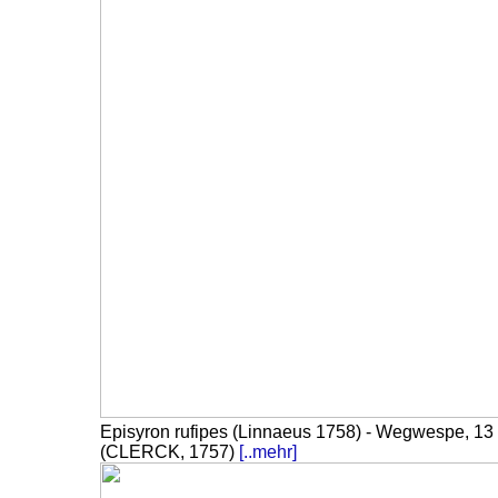
Episyron rufipes (Linnaeus 1758) - Wegwespe, 13
(CLERCK, 1757)
[..mehr]