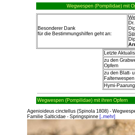
Wegwespen (Pompilidae) mit Opf
We
Dr
Besonderer Dank
Di
für die Bestimmungshilfen geht an:
Sp
Di
Ar
Letzte Aktuali
zu den Grabw
Opfern
zu den Blatt- 
Faltenwespen 
Hymi-Paarung
Wegwespen (Pompilidae) mit ihren Opfern
Agenioideus cinctellus (Spinola 1808) - Wegwesp
Familie Salticidae - Springspinne
[..mehr]