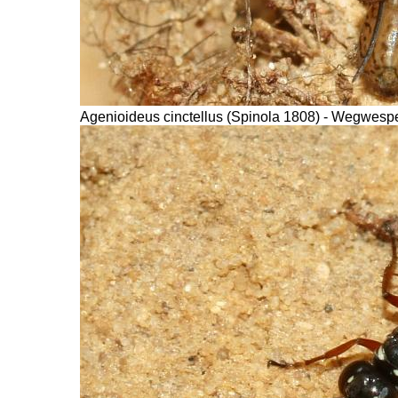
Agenioideus cinctellus (Spinola 1808) - Wegwesp