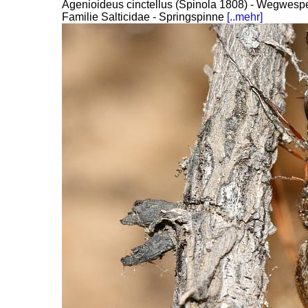
Agenioideus cinctellus (Spinola 1808) - Wegwesp
Familie Salticidae - Springspinne
[..mehr]