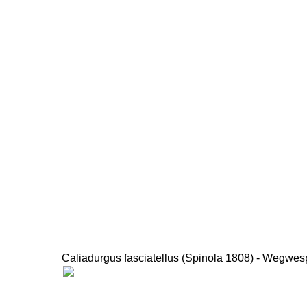
Caliadurgus fasciatellus (Spinola 1808) - Wegwes