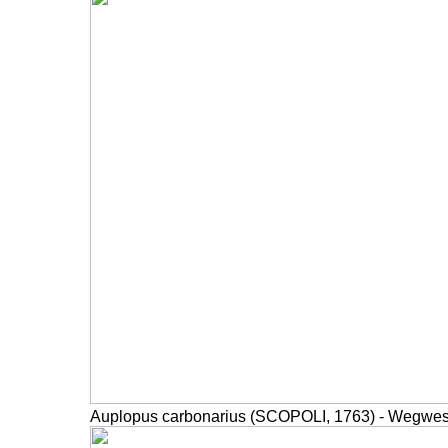
Auplopus carbonarius (SCOPOLI, 1763) - Wegwes