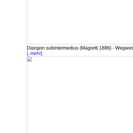
Dipogon subintermedius (Magretti 1886) - Wegwes
[..mehr]