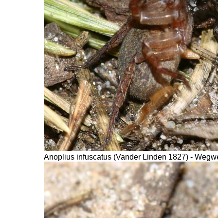
Anoplius infuscatus (Vander Linden 1827) - Wegw