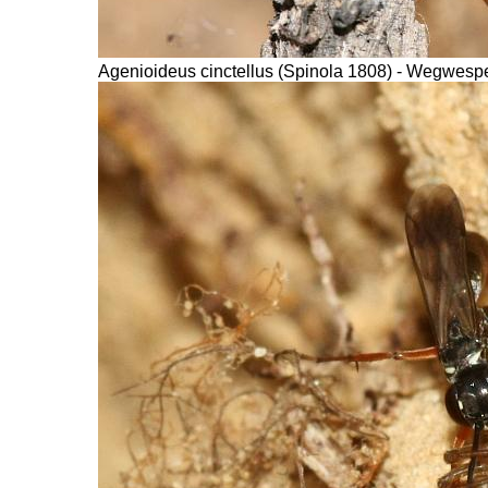
Agenioideus cinctellus (Spinola 1808) - Wegwesp