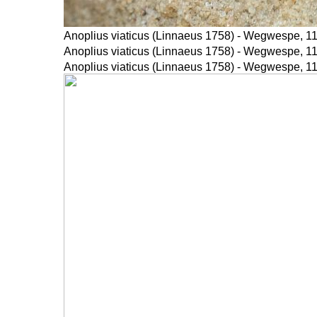
Anoplius viaticus (Linnaeus 1758) - Wegwespe, 11
Anoplius viaticus (Linnaeus 1758) - Wegwespe, 11
Anoplius viaticus (Linnaeus 1758) - Wegwespe, 1