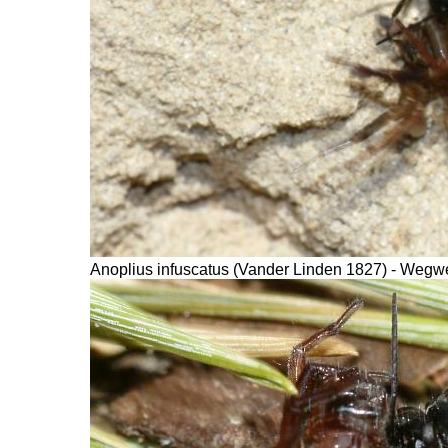
Anoplius infuscatus (Vander Linden 1827) - Wegw