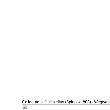
Caliadurgus fasciatellus (Spinola 1808) - Wegwes