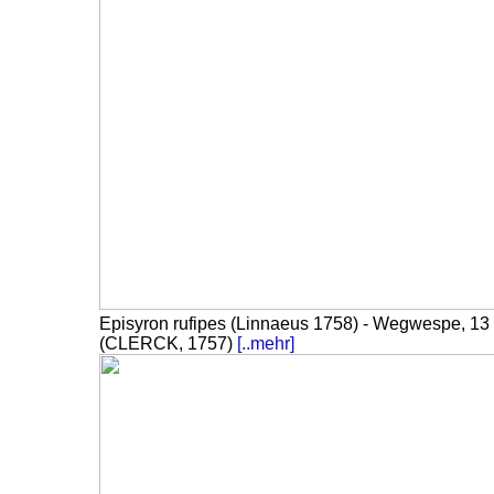
Episyron rufipes (Linnaeus 1758) - Wegwespe, 13
(CLERCK, 1757)
[..mehr]