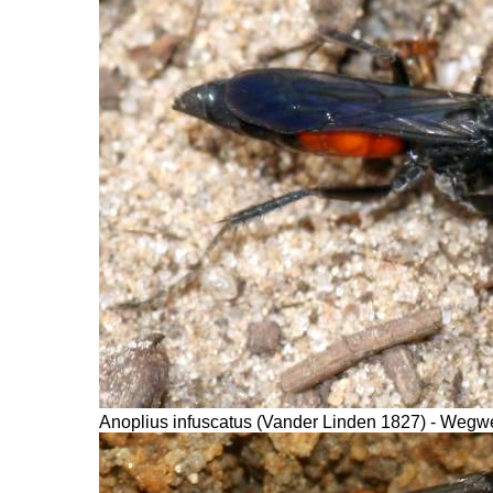
Anoplius infuscatus (Vander Linden 1827) - Wegw