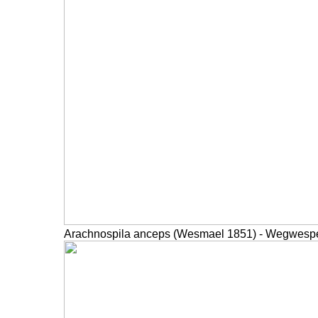
Arachnospila anceps (Wesmael 1851) - Wegwespe,